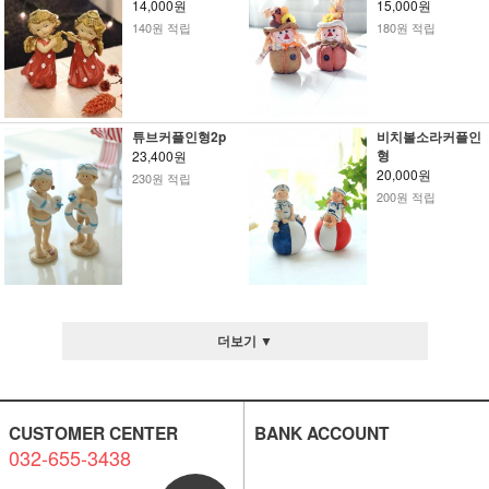
14,000원
15,000원
140원 적립
180원 적립
튜브커플인형2p
비치볼소라커플인
형
23,400원
20,000원
230원 적립
200원 적립
더보기 ▼
CUSTOMER CENTER
BANK ACCOUNT
032-655-3438