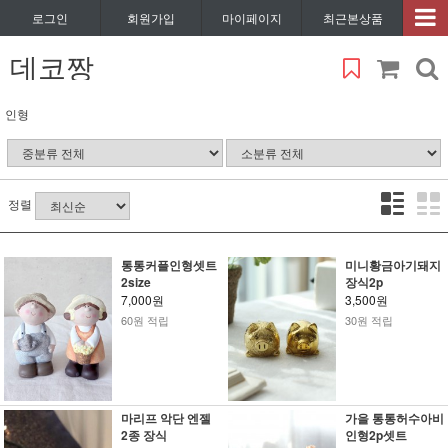
로그인
회원가입
마이페이지
최근본상품
데코짱
인형
정렬
통통커플인형셋트
미니황금아기돼지
2size
장식2p
7,000원
3,500원
60원 적립
30원 적립
마리프 악단 엔젤
가을 통통허수아비
2종 장식
인형2p셋트