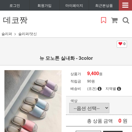
로그인
회원가입
마이페이지
최근본상품
데코짱
슬리퍼
슬리퍼/덧신
0
뉴 모노톤 실내화 - 3color
9,400
상품가
원
적립금
90원
배송비
(조건)
지역별
색상
0
원
총 상품 금액